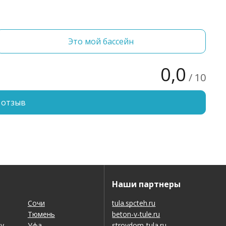
Это мой бассейн
0,0
/ 10
 отзыв
Наши партнеры
Сочи
tula.spcteh.ru
Тюмень
beton-v-tule.ru
ну
Уфа
stroydom-tula.ru